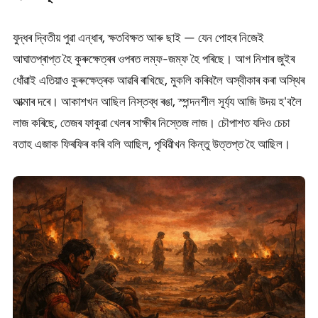
যুদ্ধৰ দ্বিতীয় পুৱা এন্ধাৰ, ক্ষতবিক্ষত আৰু ছাই — যেন পোহৰ নিজেই
আঘাতপ্ৰাপ্ত হৈ কুৰুক্ষেত্ৰৰ ওপৰত লম্ফ-জম্ফ হৈ পৰিছে। আগ নিশাৰ জুইৰ
ধোঁৱাই এতিয়াও কুৰুক্ষেত্ৰক আৱৰি ৰাখিছে, মুকলি কৰিবলৈ অস্বীকাৰ কৰা অস্থিৰ
আত্মাৰ দৰে। আকাশখন আছিল নিস্তব্ধ ৰঙা, স্পন্দনশীল সূৰ্য্য আজি উদয় হ'বলৈ
লাজ কৰিছে, তেজৰ ফাকুৱা খেলৰ সাক্ষীৰ নিস্তেজ লাজ। চৌপাশত যদিও চেচা
বতাহ এজাক ফিৰফিৰ কৰি বলি আছিল, পৃথিৱীখন কিন্তু উত্তপ্ত হৈ আছিল।