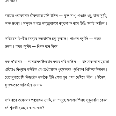
ঢৌ উঠিল।
বতাহত পতাকাবোৰ তীব্ৰভাৱে হালি উঠিল — কুৰু সাপ, পাঞ্চাল ধনু, যাদৱ সূৰ্য্য,
আৰু মৎস্য। মানুহৰ লগতে জন্তুবোৰৰো ৰক্তপাণৰ বাবে ডিঙি শুকাই আছিল।
অৰিভানে বিপৰীত সৈন্যৰ দলবোৰলৈ চকু ফুৰালে। পাঞ্চাল ধনুৰ্বিদ — ডজন
ডজন। যাদৱ ধনুৰ্বিদ — শিলৰ দৰে স্থিৰ।
সৰু ল’ৰাবোৰ — তৰোৱালৰ টিপবোৰ লৰচৰ কৰি আছিল — যাৰ মাকবোৰে হয়তো
এতিয়াও বিশ্বাস কৰিছিল যে তেওঁলোকৰ পুত্ৰসকল প্ৰশিক্ষণ শিবিৰত নিৰাপদ।
তেনেকুৱাতে সি নিজতকৈ ভালকৈ চিনি পোৱা মুখ এখন দেখিলে 'নীল'। উনৈশ,
যুদ্ধক্ষত্ৰত থাকিবলৈ বৰ সৰু।
ধৰ্মৰ বাবে তৰোৱালৰ প্ৰয়োজন নেকি, নে মানুহে ক্ষমতাৰ পিয়াহ লুকুৱাবলৈ কেৱল
ধৰ্ম শব্দটো ব্যৱহাৰ কৰে নেকি?