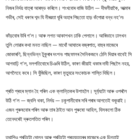
নিজৰ নিৰ্দয় যাত্ৰা আৰম্ভ কৰিলে। শংখবোৰ বাজি উঠিল — দীঘলীয়াকৈ, আত্মাৰ
গভীৰ, সেই ধৰণৰ শব্দ যি নীৰৱতা ঘূৰি অহাৰ পিছতো হাড় কঁপোৱা বন্ধ নহ’ল৷
কাঁড়বোৰ উৰি গ’ল। আৰু লগত আকাশখন ঢাকি পেলালে। আৰিভানে ঢালখন
তুলি লোৱাৰ কথা মনত নাছিল — মাথোঁ আঘাতৰ বজ্ৰপাত, বাহুৰ মাজেৰে
জোকাৰণি, ছিন্নভিন্ন টুকুৰাৰ দংশন৷ পাছফালৰ সৈনিকজনে ঠেলি দিয়াৰ বাবেই সি
আগবাঢ়ি গ’ল, দলপতিবোৰে চিঞৰি উঠিল, কাৰণ জীয়াই থকাৰ দাবী পিছলৈ নহয়,
আগলৈহে কৰে। সি যুঁজিছিল, কাৰণ মৃত্যুৱে সংকোচক শাস্তি দিছিল।
প্ৰতি প্ৰহৰ ম্লান হৈ পৰিল এক ক্লান্তিকৰ উশাহলৈ। সূৰ্য্যটো আৰু ওপৰলৈ
উঠি গ’ল — জ্বলি থকা, নিৰ্দয় — চকুপানীবোৰ সৰি পৰাৰ আগতেই শুকুৱাই।
এজন পুৰুষবোৰ পৰিল আৰু তাৰ ঠাইত আন পুৰুষো আহিল, যিসকলো ঠিক
তেনেদৰেই দ্ৰুতগতিত পৰিল।
তথাপিও প্ৰতিটো দোলন আৰু প্ৰতিটো প্ৰত্যুত্তৰৰ মাজেৰে এক চিন্তাই