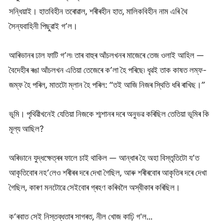
সন্ধিয়াই। হাতবিহীন তৰোৱাল, শৰীৰহীন হাত, মালিকবিহীন নাম এৰি থৈ
সৈন্যবাহিনী পিছুৱাই গ’ল।
আৰিভানৰ ঢাল ফাটি গ’ল৷ তাৰ বাহুৰ আঁচলখনৰ মাজেৰে তেজ ওলাই আহিল —
বৈদেহীৰ ৰঙা আঁচলখন এতিয়া তেজেৰে ক’লা হৈ পৰিছে৷ ধৃৱই তাক কাষত লম্ফ-
জম্ফ হৈ পৰিল, মাতটো ম্লান হৈ পৰিল: “তই আজি নিজৰ স্থিতি ধৰি ৰাখিছ।”
ভূমি। পৃথিৱীখনেই যেতিয়া নিজকে শ্মশানৰ দৰে অনুভৱ কৰিছিল তেতিয়া ভূমিৰ কি
মূল্য আছিল?
অৰিভানে যুদ্ধক্ষেত্ৰৰ ফালে চাই থাকিল — আন্ধাৰ হৈ অহা বিস্তৃতিটো য’ত
আকৃতিবোৰ নহ’লেও শৰীৰৰ দৰে দেখা গৈছিল, আৰু শৰীৰবোৰ আকৃতিৰ দৰে দেখা
গৈছিল, কাৰণ মনটোৱে সেইবোৰ গ্ৰহণ কৰিবলৈ অস্বীকাৰ কৰিছিল।
ক’ৰবাত সেই নিস্তব্ধতাৰ সাগৰত, নীল খোজ কাঢ়ি গ'ল...