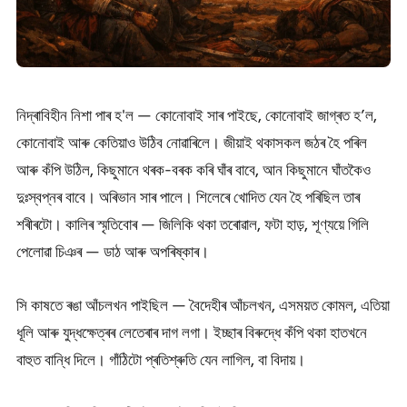
নিদ্ৰাবিহীন নিশা পাৰ হ'ল — কোনোবাই সাৰ পাইছে, কোনোবাই জাগ্ৰত হ’ল,
কোনোবাই আৰু কেতিয়াও উঠিব নোৱাৰিলে। জীয়াই থকাসকল জঠৰ হৈ পৰিল
আৰু কঁপি উঠিল, কিছুমানে থৰক-বৰক কৰি ঘাঁৰ বাবে, আন কিছুমানে ঘাঁতকৈও
দুঃস্বপ্নৰ বাবে। অৰিভান সাৰ পালে। শিলেৰে খোদিত যেন হৈ পৰিছিল তাৰ
শৰীৰটো। কালিৰ স্মৃতিবোৰ — জিলিকি থকা তৰোৱাল, ফটা হাড়, শূণ্যয়ে গিলি
পেলোৱা চিঞৰ — ডাঠ আৰু অপৰিষ্কাৰ।
সি কাষতে ৰঙা আঁচলখন পাইছিল — বৈদেহীৰ আঁচলখন, এসময়ত কোমল, এতিয়া
ধূলি আৰু যুদ্ধক্ষেত্ৰৰ লেতেৰাৰ দাগ লগা। ইচ্ছাৰ বিৰুদ্ধে কঁপি থকা হাতখনে
বাহুত বান্ধি দিলে। গাঁঠিটো প্ৰতিশ্ৰুতি যেন লাগিল, বা বিদায়।