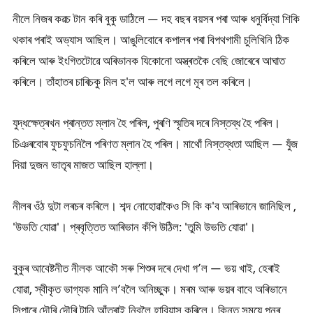
নীলে নিজৰ কৱচ টান কৰি বুকু ডাঠিলে — দহ বছৰ বয়সৰ পৰা আৰু ধনুৰ্বিদ্যা শিকি
থকাৰ পৰাই অভ্যাস আছিল। আঙুলিবোৰে কপালৰ পৰা বিপথগামী চুলিখিনি ঠিক
কৰিলে আৰু ইংগিতটোৱে অৰিভানক যিকোনো অস্ত্ৰতকৈ বেছি জোৰেৰে আঘাত
কৰিলে। তাঁহাতৰ চাৰিচকু মিল হ'ল আৰু লগে লগে মূৰ তল কৰিলে।
যুদ্ধক্ষেত্ৰখন প্ৰান্তত ম্লান হৈ পৰিল, পুৰণি স্মৃতিৰ দৰে নিস্তব্ধ হৈ পৰিল।
চিঞৰবোৰ ফুচফুচনিলৈ পৰিণত ম্লান হৈ পৰিল। মাথোঁ নিস্তব্ধতা আছিল — যুঁজ
দিয়া দুজন ভাতৃৰ মাজত আছিল হাল্লা।
নীলৰ ওঁঠ দুটা লৰচৰ কৰিলে। শব্দ নোহোৱাকৈও সি কি ক'ব আৰিভানে জানিছিল ,
'উভতি যোৱা'। প্ৰবৃত্তিত আৰিভান কঁপি উঠিল: 'তুমি উভতি যোৱা'।
বুকুৰ আবেষ্টনীত নীলক আকৌ সৰু শিশুৰ দৰে দেখা গ’ল — ভয় খাই, হেৰাই
যোৱা, স্বীকৃত ভাগ্যক মানি ল’বলৈ অনিচ্ছুক। মৰম আৰু ভয়ৰ বাবে অৰিভানে
সিপাৰে দৌৰি দৌৰি টানি আঁতৰাই নিবলৈ হাবিয়াস কৰিলে। কিন্তু সময়ে পুনৰ