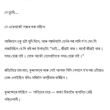
নে চুচৰি....
নে একেবাৰেই লৰচৰ কৰা নাছিল৷
আৰিভানে চকু দুটা মুদি দিলে, আৰু প্ৰাৰ্থনাটো তেওঁৰ পৰা সাৰি গ’ল যেন সি
নাজানিছিল যে সি ধৰি ৰখা উশাহটো: “ভাই... জীয়াই থাক। মাথোঁ জীয়াই থাক।
সময় হোৱা নাই। তোক আকৌ নেদেখালৈকে সময় হোৱা নাই।”
ৰাতিটোৱে তাৰ মাত, কুৰুক্ষেত্ৰ আৰু সেই আশাক গিলি পেলালে য'ৰ পৰা এতিয়াও
তেজ ওলাইছিল যদিও মৰিবলৈ অস্বীকাৰ কৰিছিল।
কুৰুক্ষেত্ৰ শুইছিল — শান্তিৰে নহয় — কাৰণ বিষতকৈ ক্লান্তি বেছি
শক্তিশালী।