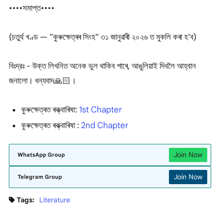
••••সমাপ্ত••••
(চতুৰ্থ খণ্ড — "কুৰুক্ষেত্ৰৰ সিংহ" ৩১ জানুৱাৰী ২০২৬ ত মুকলি কৰা হ'ব)
বিঃদ্রঃ - উক্ত লিখনিত অনেক ভুল থাকিব পাৰে, আঙুলিয়াই দিবলৈ আহ্বান
জনালো। ধন্যবাদ🙏🏻।
কুৰুক্ষেত্ৰত ৰক্ত্বাৰিষা:
1st Chapter
কুৰুক্ষেত্ৰত ৰক্ত্বাৰিষা :
2nd Chapter
Join Now
WhatsApp Group
Join Now
Telegram Group
Tags:
Literature