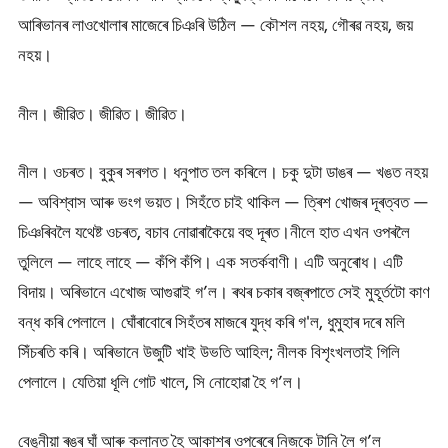
আৰিভানৰ লাওখোলাৰ মাজেৰে চিঞৰি উঠিল — কৌশল নহয়, গৌৰৱ নহয়, জয়
নহয়।
নীল। জীৱিত। জীৱিত। জীৱিত।
নীল। ওচৰত। বুকুৰ সৰগত। ধনুপাত তল কৰিলে। চকু দুটা ডাঙৰ — খঙত নহয়
— অবিশ্বাস আৰু ভংগ ভয়ত। সিহঁতে চাই থাকিল — ত্ৰিশ খোজৰ দূৰত্বত —
চিঞৰিবলৈ যথেষ্ট ওচৰত, বচাব নোৱাৰাকৈয়ে বহু দূৰত।নীলে হাত এখন ওপৰলৈ
তুলিলে — লাহে লাহে — কঁপি কঁপি। এক সতৰ্কবাণী। এটি অনুৰোধ। এটি
বিদায়। অৰিভানে এখোজ আগুৱাই গ’ল। ৰথৰ চকাৰ বজ্ৰপাতে সেই মুহূৰ্তটো কাণ
বন্ধ কৰি পেলালে। ঘোঁৰাবোৰে সিহঁতৰ মাজৰে যুদ্ধ কৰি গ'ল, ধুমুহাৰ দৰে মলি
সিঁচৰতি কৰি। অৰিভানে উজুটি খাই উভতি আহিল; নীলক বিশৃংখলতাই গিলি
পেলালে। যেতিয়া ধূলি গোট খালে, সি নোহোৱা হৈ গ’ল।
বেঙুনীয়া ৰঙৰ ঘাঁ আৰু ক্লান্ত হৈ আকাশৰ ওপৰেৰে নিজকে টানি লৈ গ’ল