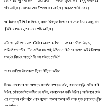
কোনোবাই কান্দি আছিল — মনে মনে — কোনেও নুশুনাকৈ। কিন্তু সকলোৱে
শুনি আছিল। কোনেও তাক উপহাস কৰা নাছিল। অন্তত আজি নহয়।
আৰিভানৰ দৃষ্টি শিবিৰৰ সিপাৰে, ম্লান দিগন্তৰ সিপাৰে ৷ পাণ্ডৱৰ সৈন্য তম্বুবোৰ
কুঁৱলীৰ মাজেৰে ভূতৰ দৰে ওপঙি আছিল।
এটা প্ৰশ্নই তাৰ মনত কটাৰিৰে আঘাত কৰিলে — তৰোৱালতকৈও ঠাণ্ডা,
জাঠিতকৈও গভীৰ, 'নীল এতিয়া সাৰ পাই উঠিছে নেকি? নে প্ৰণাম কৰি ইতিমধ্যে
সাজু হৈ থিয় হৈ আছে? সি ভয় খাইছে নেকি?'
শংখৰ ধ্বনিয়ে নিস্তব্ধতা ছিন্ন বিছিন্ন কৰিলে।
চিঞৰ-বাখৰবোৰ যেন অশান্ত সাগৰলৈ ৰূপান্তৰ হ'ল, কৱচবোৰ খুটুং-খাটাং কৰি
উঠিল, ঘোঁৰাবোৰ উত্তেজিত হৈ পৰিল, ডাৱৰবোৰেও গৰজি উঠিল। আৰিভানে সেই
ঢৌ অনুসৰণ কৰি খৰকৈ খোজ বঢ়ালে, হাজাৰ হাজাৰ ভৰি আৰু খুৰাৰ চলাচলত ধূলিৰ