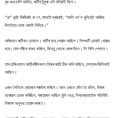
ধৃৱ ওচৰ চাপি আহিল, ৰুটিৰ টুকুৰা এটা দলিয়াই দিলে।
“খা” ধৃৱই বিৰবিৰাই ক’লে, মাতটো হুৰহুৰাই, “কালি নহ’ল বুলিয়েই আজিৰ
দিনটোৱে তোক ৰেহাই নিদিয়ে।”
অৰিভানে ৰুটিখন চোবালে। মাটিৰ দৰে সোৱাদ আছিল। শিলগুটি চোবাই খোৱাৰ
দৰে। তাৰ শৰীৰে নাকচ কৰিলে, কিন্তু ভোকে জোৰ দিলে। সি গিলি পেলালে।
তাৰ চাৰিওফালে জাঠিধাৰীসকলে নিজৰ জাঠি ঠিক কৰি আছিল, ঢালবোৰ জিলিকাই
আছিল।
এজন সৈনিকে জোৰেৰে প্ৰাৰ্থনা কৰিলে। আন এজনে মৌন হৈ বহিল, নিজৰ
তৰোৱাল চোকা কৰিছিল, প্ৰয়োজন আছিল বুলি নহয়, নিস্তব্ধতাতকৈ গতিবিধি
নিৰাপদ অনুভৱ হোৱাৰ কাৰণে।