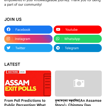
empowered in your Knowledgeable journey. Thank you for being
a part of our community!
JOIN US
Facebook
Youtube
Instagram
WhatsApp
Twitter
Telegram
LATEST
From Poll Predictions to
কুৰুক্ষেত্ৰত ৰক্ত্বাৰিষা(An Assamse
Public Perception: What
Story)- Chinmoy Das